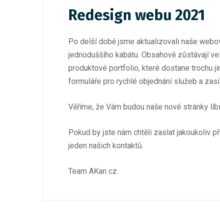
Redesign webu 2021
Po delší době jsme aktualizovali naše webo
jednoduššího kabátu. Obsahově zůstávají 
produktové portfolio, které dostane trochu ji
formuláře pro rychlé objednání služeb a zasí
Věříme, že Vám budou naše nové stránky líbit
Pokud by jste nám chtěli zaslat jakoukoliv
jeden našich kontaktů.
Team AKan cz.
23. 1. 2026
/
Akce
Akce JAR 2026
1. 6. 2025
/
Akce Mý