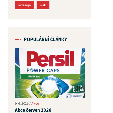
redesign
web
POPULÁRNÍ ČLÁNKY
23. 1. 2026
/
Akce
Akce JAR 2026
1. 6. 2025
/
Akce
Akce Mýdlo